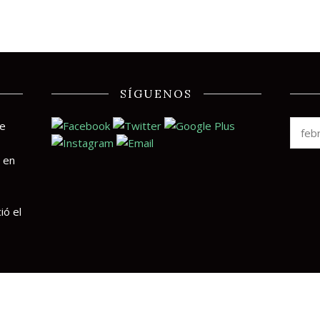
SÍGUENOS
te
 en
ió el