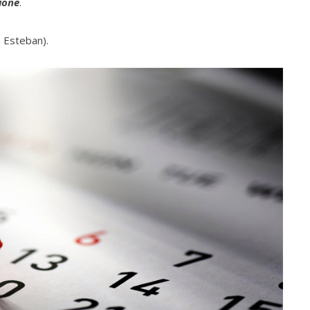
ione
.
 Esteban).