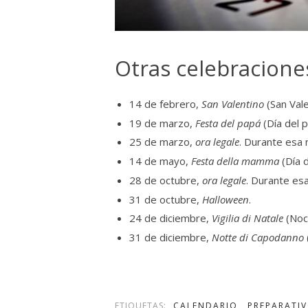
Otras celebraciones
14 de febrero,
San Valentino
(San Val
19 de marzo,
Festa del papá
(Día del p
25 de marzo,
ora legale
. Durante esa 
14 de mayo,
Festa della mamma
(Día 
28 de octubre,
ora legale
. Durante esa
31 de octubre,
Halloween
.
24 de diciembre,
Vigilia di Natale
(Noc
31 de diciembre,
Notte di Capodanno
ETIQUETAS:
CALENDARIO
,
PREPARATI