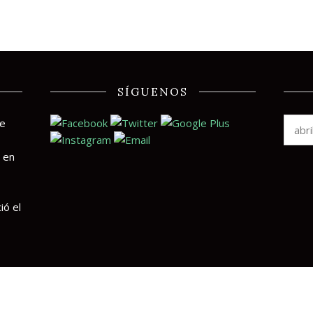
SÍGUENOS
te
 en
ió el