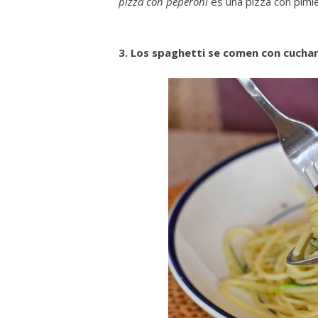
pizza con peperoni
es una pizza con pimi
3. Los spaghetti se comen con cucha