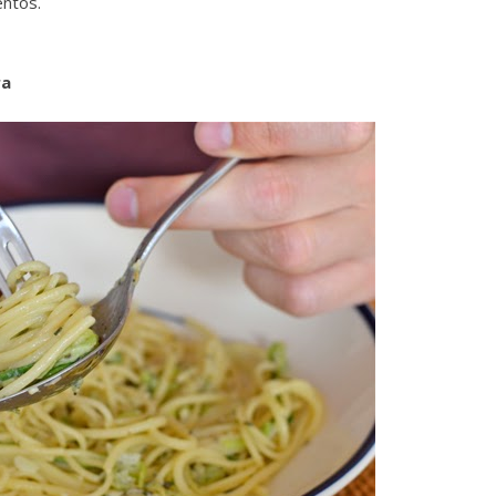
entos.
ra